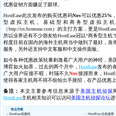
优惠促销方面赚足了眼球。
HostEase此次发布的购买优惠码
Nov
可以优惠
25%
型虚拟主机。基础型和商务型虚拟主机
（http://cn.hostease.com）的主打方案，更是Ho
所以业界还有不少朋友给HostEase冠以“商务型主机”的
程度目前在国内的海外主机商当中做到了最好，发
服务，另外还支持中文客服和中文操作面板。
如今各种优惠政策轮番刺激着广大用户的神经，美
博弈如火如荼，过去的两个月中，
HostEase
发布的
广大用户应接不暇，时隔不久
Nov
接踵而来，Host
使得各家主机商不得不纷纷出手接招，在产品优惠
备注：
本文主要参考信息来源于
美国主机侦探
HostEase
主机相关知识可以访问
美国主机侦探论坛
进
热点导航
HostEase优惠码
WordPress主机推荐