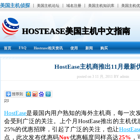
美国主机侦探
|
|
|
|
美国主机论坛
域名注册
美国主机知识库
美国主机优
HOSTEASE美国主机中文指南
FAQ
首页
Hostease相关资讯
使用
新闻
购买
HostEase主机商推出11月最
posted on 3 11 月, 2011 BY admin
|2|1
HostEase
是最国内用户熟知的海外主机商，每一次
会受到广泛的关注。上个月HostEase推出的主机优
25%的优惠招牌，引起了广泛的关注，也让
HostEas
点，此次发布优惠码
Nov
优惠幅度同样高达
25%
，可