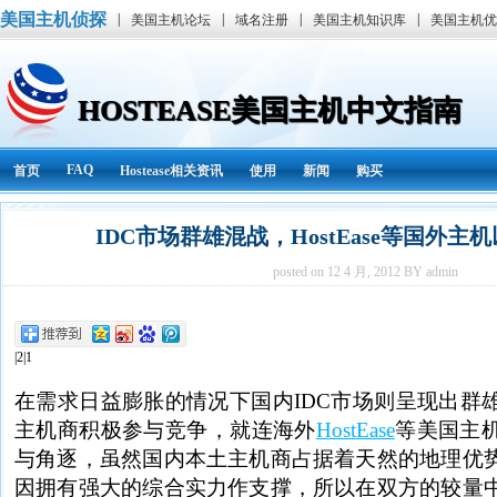
美国主机侦探
|
|
|
|
美国主机论坛
域名注册
美国主机知识库
美国主机优
HOSTEASE美国主机中文指南
FAQ
首页
Hostease相关资讯
使用
新闻
购买
IDC市场群雄混战，HostEase等国外
posted on 12 4 月, 2012 BY admin
|2|1
在需求日益膨胀的情况下国内IDC市场则呈现出群
主机商积极参与竞争，就连海外
HostEase
等美国主
与角逐，虽然国内本土主机商占据着天然的地理优
因拥有强大的综合实力作支撑，所以在双方的较量