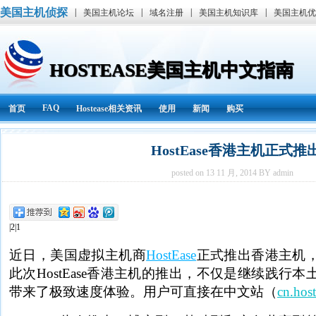
美国主机侦探
|
|
|
|
美国主机论坛
域名注册
美国主机知识库
美国主机优
HOSTEASE美国主机中文指南
FAQ
首页
Hostease相关资讯
使用
新闻
购买
HostEase香港主机正式推
posted on 13 11 月, 2014 BY admin
|2|1
近日，美国虚拟主机商
HostEase
正式推出香港主机
此次HostEase香港主机的推出，不仅是继续践行
带来了极致速度体验。用户可直接在中文站（
cn.hos