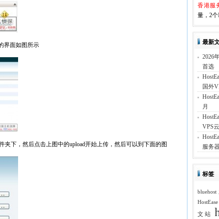
香港服
量，2个I
最新
下面的界面如图所示
202
首选
Hos
国外V
Hos
月
Hos
VPS云
Hos
件夹下，然后点击上图中的upload开始上传，然后可以到下面的图
服务器
标签
blueh
HostEas
文站