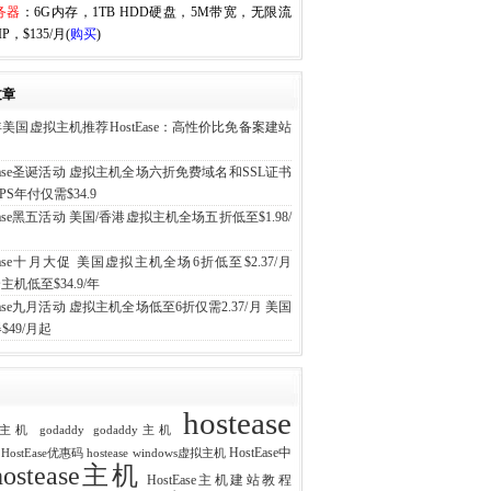
务器
：6G内存，1TB HDD硬盘，5M带宽，无限流
P，$135/月(
购买
)
文章
6年美国虚拟主机推荐HostEase：高性价比免备案建站
tEase圣诞活动 虚拟主机全场六折免费域名和SSL证书
PS年付仅需$34.9
tEase黑五活动 美国/香港虚拟主机全场五折低至$1.98/
tEase十月大促 美国虚拟主机全场6折低至$2.37/月
主机低至$34.9/年
tEase九月活动 虚拟主机全场低至6折仅需2.37/月 美国
$49/月起
hostease
ost主机
godaddy
godaddy主机
HostEase中
e HostEase优惠码
hostease windows虚拟主机
hostease主机
HostEase主机建站教程