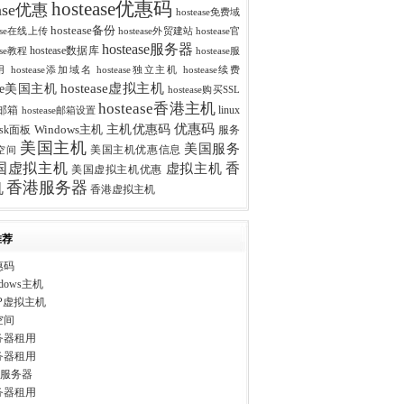
hostease优惠码
ease优惠
hostease免费域
hostease备份
ease在线上传
hostease外贸建站
hostease官
hostease服务器
hostease数据库
ease教程
hostease服
用
hostease添加域名
hostease独立主机
hostease续费
hostease虚拟主机
ease美国主机
hostease购买SSL
hostease香港主机
se邮箱
linux
hostease邮箱设置
优惠码
主机优惠码
esk面板
Windows主机
服务
美国主机
美国服务
美国主机优惠信息
空间
香
国虚拟主机
虚拟主机
美国虚拟主机优惠
香港服务器
机
香港虚拟主机
推荐
惠码
dows主机
P虚拟主机
空间
务器租用
务器租用
ws服务器
务器租用