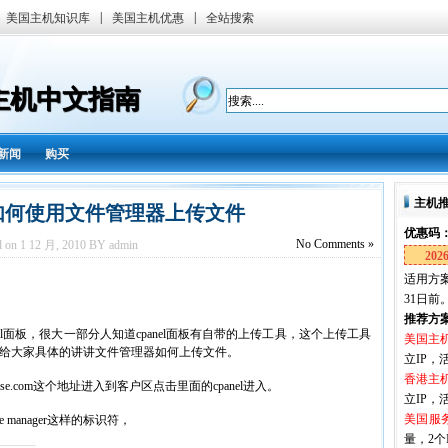
|
|
美国主机知识库
美国主机优惠
全站搜索
国主机中文指南
新闻
购买
主机
主机如何使用文件管理器上传文件
优惠码
No
Comments »
d on 1 12 月, 2010 BY admin
202
适用方案
31日前
推荐方
el面板，很大一部分人知道cpanel面板有自带的上传工具，这个上传工具
美国主
，下面来给大家具体的讲讲文件管理器如何上传文件。
立IP，活
香港主
ease.com这个地址进入到客户区点击里面的cpanel进入。
立IP，活
美国服
le manager这样的标识符，
量，2个I