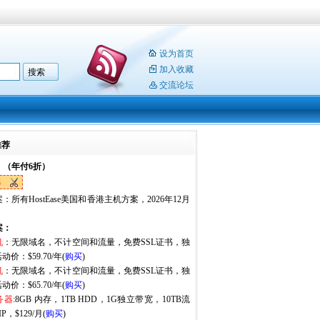
设为首页
加入收藏
交流论坛
推荐
：（年付6折）
6
：所有HostEase美国和香港主机方案，2026年12月
。
案：
机
：无限域名，不计空间和流量，免费SSL证书，独
动价：$59.70/年(
购买
)
机
：无限域名，不计空间和流量，免费SSL证书，独
动价：$65.70/年(
购买
)
务器
:8GB 内存，1TB HDD，1G独立带宽，10TB流
P，$129/月(
购买
)