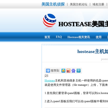
美国主机侦探
|
|
|
美国主机论坛
域名注册
HOSTEASE美
FAQ
首页
Hostease相关资讯
使用
hostease
poste
|2|1
Hostease
主机和其他很多主机一样使用的也是cpan
就是使用文件管理器（file manager）上传
1.首先我们要登录cpanel面板，登录可以到cn.host
2.进入cpanel 面板后我们可以在cpanel面板中看到fi