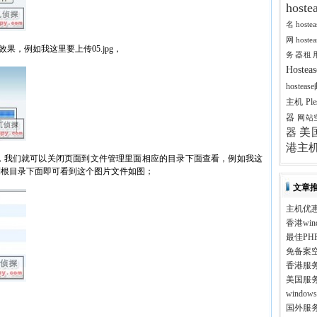
host
名
host
网
host
果，例如我这里要上传05.jpg，
务器租
Host
hostea
主机
Pl
器
网站
美
器
港主
完了，我们就可以关闭页面到文件管理里面相应的目录下面查看，例如我这
到根目录下面即可看到这个图片文件如图；
文章
主机优
香港win
最佳PH
免备案
香港服
美国服
windo
国外服