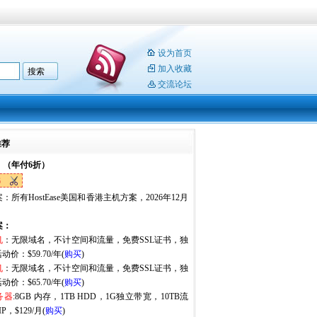
设为首页
加入收藏
交流论坛
推荐
：（年付6折）
6
：所有HostEase美国和香港主机方案，2026年12月
。
案：
机
：无限域名，不计空间和流量，免费SSL证书，独
动价：$59.70/年(
购买
)
机
：无限域名，不计空间和流量，免费SSL证书，独
动价：$65.70/年(
购买
)
务器
:8GB 内存，1TB HDD，1G独立带宽，10TB流
P，$129/月(
购买
)