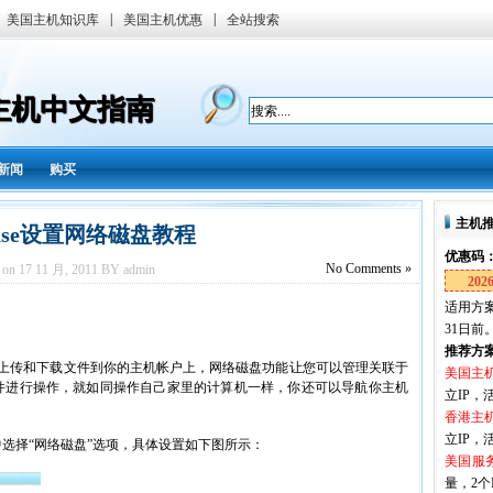
|
|
美国主机知识库
美国主机优惠
全站搜索
国主机中文指南
新闻
购买
主机
ease设置网络磁盘教程
优惠码
No
Comments »
 on 17 11 月, 2011 BY admin
202
适用方案
31日前
推荐方
上传和下载文件到你的主机帐户上，网络磁盘功能让您可以管理关联于
美国主
件进行操作，就如同操作自己家里的计算机一样，你还可以导航你主机
立IP，活
香港主
立IP，活
选择“网络磁盘”选项，具体设置如下图所示：
美国服
量，2个I