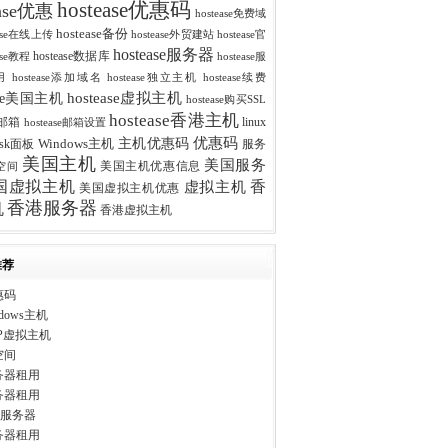
hostease优惠码
ease优惠
hostease免费域
hostease备份
ease在线上传
hostease外贸建站
hostease官
hostease服务器
hostease数据库
ease教程
hostease服
用
hostease添加域名
hostease独立主机
hostease续费
hostease虚拟主机
ease美国主机
hostease购买SSL
hostease香港主机
se邮箱
linux
hostease邮箱设置
优惠码
主机优惠码
esk面板
Windows主机
服务
美国主机
美国服务
美国主机优惠信息
空间
香
国虚拟主机
虚拟主机
美国虚拟主机优惠
香港服务器
机
香港虚拟主机
推荐
惠码
dows主机
P虚拟主机
空间
务器租用
务器租用
ws服务器
务器租用