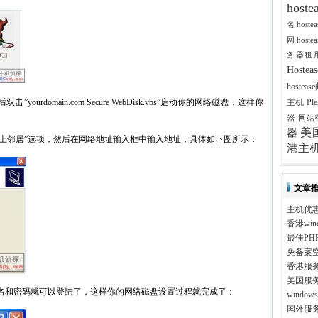
host
名
host
网
host
务器租
Host
hostea
rdomain.com Secure WebDisk.vbs”启动你的网络磁盘，这样你
主机
Pl
器
网站
美
器
网上邻居”选项，然后在网络地址输入框中输入地址，具体如下图所示：
港主
文章
主机优
香港win
最佳PH
免备案
香港服
美国服
名和密码就可以登陆了，这样你的网络磁盘设置过程就完成了：
windo
国外服