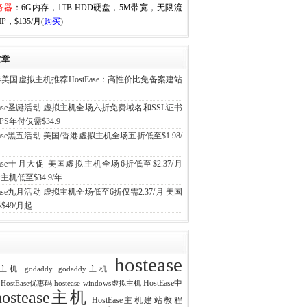
务器
：6G内存，1TB HDD硬盘，5M带宽，无限流
P，$135/月(
购买
)
文章
6年美国虚拟主机推荐HostEase：高性价比免备案建站
tEase圣诞活动 虚拟主机全场六折免费域名和SSL证书
PS年付仅需$34.9
tEase黑五活动 美国/香港虚拟主机全场五折低至$1.98/
tEase十月大促 美国虚拟主机全场6折低至$2.37/月
主机低至$34.9/年
tEase九月活动 虚拟主机全场低至6折仅需2.37/月 美国
$49/月起
hostease
ost主机
godaddy
godaddy主机
HostEase中
e HostEase优惠码
hostease windows虚拟主机
hostease主机
HostEase主机建站教程