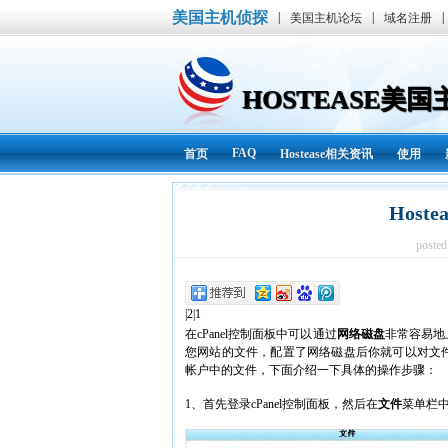
美国主机侦探
|
|
|
美国主机论坛
域名注册
HOSTEASE美
FAQ
首页
Hostease相关资讯
使用
Host
posted
|2|1
在cPanel控制面板中可以通过
网络磁盘
非常容易地
您网站的文件，配置了网络磁盘后你就可以对文
帐户中的文件，下面介绍一下具体的操作步骤：
1、首先登录cPanel控制面板，然后在
文件
菜单栏中