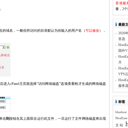
香港服
量，2个I
最新
在的域名，一般你所访问的目录默认为你输入的用户名（
可以修改
），
202
首选
Hos
国外V
Hos
月
Hos
VPS云
Hos
后进入cPanel主页面选择“访问网络磁盘”选项查看刚才生成的网络磁盘
服务器
标签
blueh
单击
到
按钮在其上面双击运行此文件，一旦运行了文件网络磁盘将出现
HostEas
文站