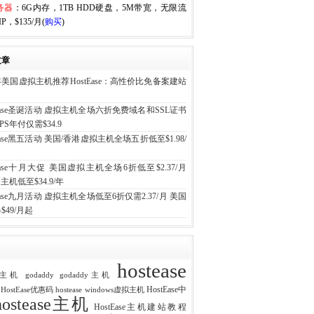
务器
：6G内存，1TB HDD硬盘，5M带宽，无限流
P，$135/月(
购买
)
文章
6年美国虚拟主机推荐HostEase：高性价比免备案建站
tEase圣诞活动 虚拟主机全场六折免费域名和SSL证书
PS年付仅需$34.9
tEase黑五活动 美国/香港虚拟主机全场五折低至$1.98/
tEase十月大促 美国虚拟主机全场6折低至$2.37/月
主机低至$34.9/年
tEase九月活动 虚拟主机全场低至6折仅需2.37/月 美国
$49/月起
hostease
ost主机
godaddy
godaddy主机
HostEase中
e HostEase优惠码
hostease windows虚拟主机
hostease主机
HostEase主机建站教程