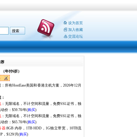
设为首页
加入收藏
交流论坛
推荐
：（年付6折）
6
：所有HostEase美国和香港主机方案，2026年12月
。
案：
机
：无限域名，不计空间和流量，免费SSL证书，独
动价：$59.70/年(
购买
)
机
：无限域名，不计空间和流量，免费SSL证书，独
动价：$65.70/年(
购买
)
务器
:8GB 内存，1TB HDD，1G独立带宽，10TB流
P，$129/月(
购买
)