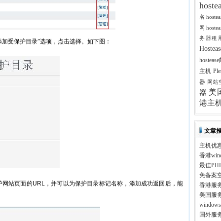
host
名
host
网
host
务器租
添加受保护目录”选项，点击选择。如下图：
Host
hostea
主机
Pl
器
网站
美
器
港主
文章
主机优
香港win
最佳PH
免备案
护网站页面的
URL
，并可以为保护目录标记名称，添加成功返回后，能
香港服
美国服
windo
国外服