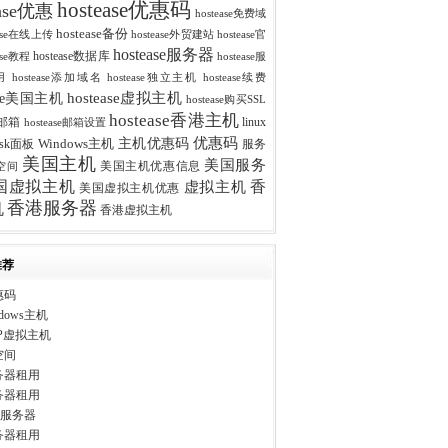
hostease优惠码
ease优惠
hostease免费域
hostease备份
ease在线上传
hostease外贸建站
hostease官
hostease服务器
hostease数据库
ease教程
hostease服
用
hostease添加域名
hostease独立主机
hostease续费
hostease虚拟主机
ease美国主机
hostease购买SSL
hostease香港主机
se邮箱
linux
hostease邮箱设置
优惠码
主机优惠码
esk面板
Windows主机
服务
美国主机
美国服务
美国主机优惠信息
空间
香
国虚拟主机
虚拟主机
美国虚拟主机优惠
香港服务器
机
香港虚拟主机
推荐
惠码
dows主机
P虚拟主机
空间
务器租用
务器租用
ws服务器
务器租用