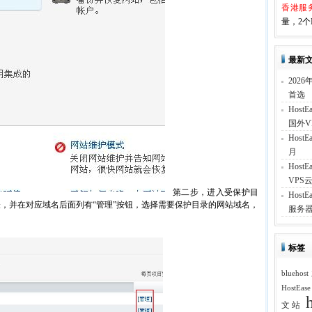
香港服
量，2个I
最新
202
首选
Hos
国外V
Hos
月
Hos
VPS云
第二步，进入受保护目
Hos
，并在对应域名后面列有“管理”按钮，选择需要保护目录的网站域名，
服务器
标签
blueh
HostEas
文站