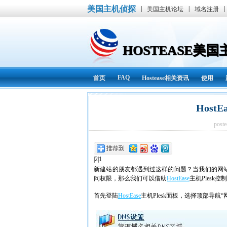
美国主机侦探
|
|
|
美国主机论坛
域名注册
HOSTEASE美
FAQ
首页
Hostease相关资讯
使用
Host
post
|2|1
新建站的朋友都遇到过这样的问题？当我们的网
问权限，那么我们可以借助
HostEase
主机
Plesk
控制
首先登陆
HostEase
主机
Plesk
面板，选择顶部导航“