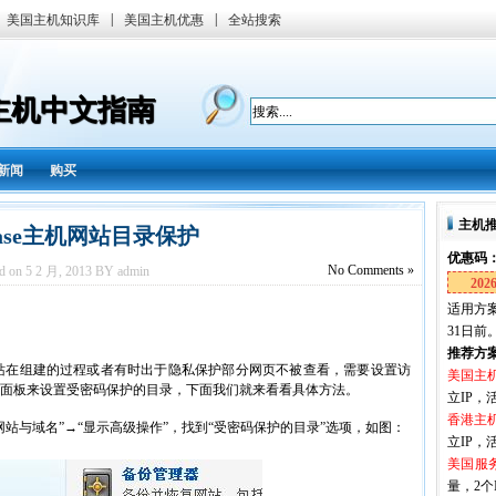
|
|
美国主机知识库
美国主机优惠
全站搜索
国主机中文指南
新闻
购买
主机
Ease主机网站目录保护
优惠码
No
Comments »
ed on 5 2 月, 2013 BY admin
202
适用方案
31日前
推荐方
站在组建的过程或者有时出于隐私保护部分网页不被查看，需要设置访
美国主
面板来设置受密码保护的目录，下面我们就来看看具体方法。
立IP，活
香港主
网站与域名”
→“显示高级操作”，找到“受密码保护的目录”选项，如图：
立IP，活
美国服
量，2个I