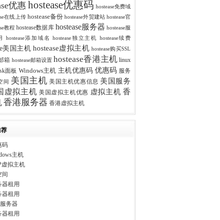
hostease优惠码
ease优惠
hostease免费域
hostease备份
ease在线上传
hostease外贸建站
hostease官
hostease服务器
hostease数据库
ease教程
hostease服
用
hostease添加域名
hostease独立主机
hostease续费
hostease虚拟主机
ease美国主机
hostease购买SSL
hostease香港主机
se邮箱
linux
hostease邮箱设置
优惠码
主机优惠码
esk面板
Windows主机
服务
美国主机
美国服务
美国主机优惠信息
空间
香
国虚拟主机
虚拟主机
美国虚拟主机优惠
香港服务器
机
香港虚拟主机
推荐
惠码
dows主机
P虚拟主机
空间
务器租用
务器租用
ws服务器
务器租用