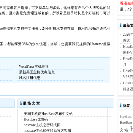
香港服
多，供不同需求客户选择，可支持单站与多站，这样想有自己个人博客站的朋
量，2个I
方案。且方案是免费赠送域名的，所以若是新手站长是个好福利，可以
最新
ase虚拟主机支持中文服务，24小时技术支持在线，既可以顺畅沟通也可
202
首选
方案，都能享受36%的永久优惠，当然，您需要我们提供的Hostease虚拟
Hos
国外V
Hos
月
WordPress主机推荐
Hos
最新美国主机优惠信息
VPS云
域名注册优惠
Hos
服务器
最 热 文 章
标签
美国主机商HostEase发布中文站
blueh
HostEase优惠码
HostEas
hostease主机之密码找回
文站
hostease主机如何联系官方客服