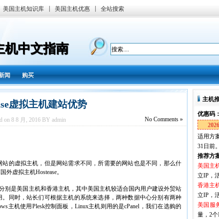
|
|
美国主机知识库
美国主机优惠
全站搜索
国主机中文指南
新闻
购买
主机
ease虚拟主机建站优势
优惠码
No
Comments »
ed on 8 8 月, 2016 BY admin
202
适用方案
31日前
推荐方
网站的虚拟主机，但是网站需求不同，所需要的网站也是不同，那么什
美国主
虚拟主机Hostease。
立IP，活
香港主
分别是美国主机和香港主机，其中美国主机较适合国内用户建设外贸站
立IP，活
用。同时，站长们可根据主机的系统来选择，两种数据中心分别有两种
美国服
ows主机使用Plesk控制面板，Linux主机则用的是cPanel，我们在选购的
量，2个I