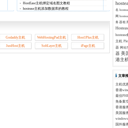
host
HostEase主机绑定域名图文教程
hostease主机添加数据库的教程
名
host
网
host
务器租
Host
hostea
Godaddy主机
WebHostingPad主机
Host1Plus主机
主机
Pl
JustHost主机
SoftLayer主机
iPage主机
器
网站
美
器
港主
文章
主机优
香港win
最佳PH
免备案
香港服
美国服
windo
国外服