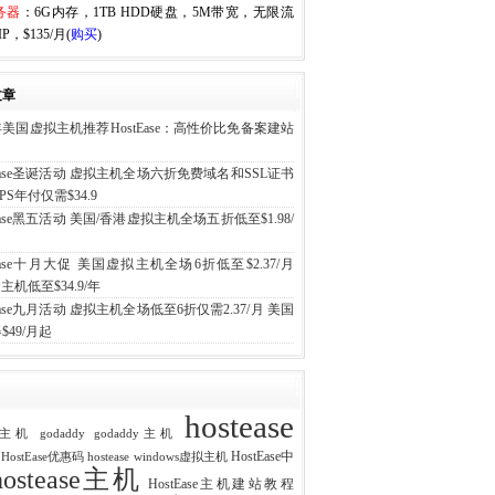
务器
：6G内存，1TB HDD硬盘，5M带宽，无限流
P，$135/月(
购买
)
文章
6年美国虚拟主机推荐HostEase：高性价比免备案建站
tEase圣诞活动 虚拟主机全场六折免费域名和SSL证书
PS年付仅需$34.9
tEase黑五活动 美国/香港虚拟主机全场五折低至$1.98/
tEase十月大促 美国虚拟主机全场6折低至$2.37/月
主机低至$34.9/年
tEase九月活动 虚拟主机全场低至6折仅需2.37/月 美国
$49/月起
hostease
ost主机
godaddy
godaddy主机
HostEase中
e HostEase优惠码
hostease windows虚拟主机
hostease主机
HostEase主机建站教程