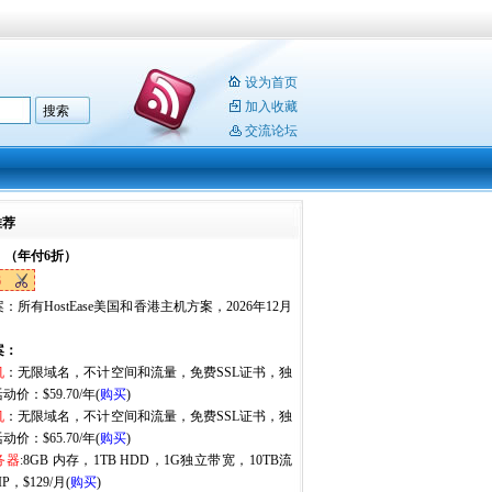
设为首页
加入收藏
交流论坛
推荐
：（年付6折）
6
：所有HostEase美国和香港主机方案，2026年12月
。
案：
机
：无限域名，不计空间和流量，免费SSL证书，独
动价：$59.70/年(
购买
)
机
：无限域名，不计空间和流量，免费SSL证书，独
动价：$65.70/年(
购买
)
务器
:8GB 内存，1TB HDD，1G独立带宽，10TB流
P，$129/月(
购买
)