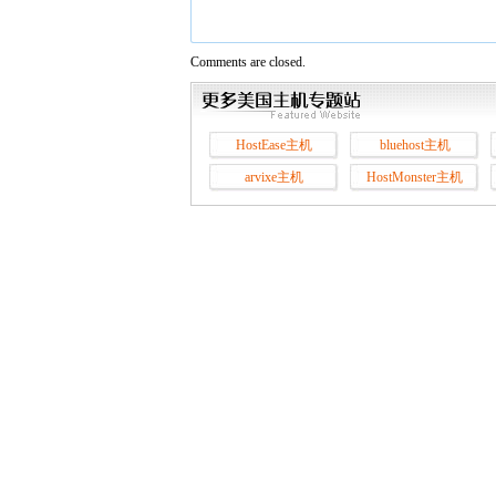
Comments are closed.
HostEase主机
bluehost主机
arvixe主机
HostMonster主机