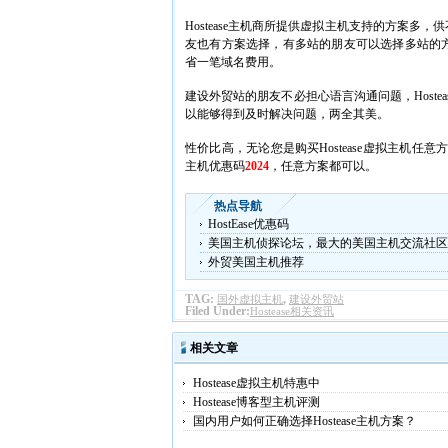
Hostease主机商所提供虚拟主机支持的方案
友也有方案选择，有多站的朋友可以选择多站的
省一笔域名费用。
建设外贸站的朋友不必担心语言沟通问题，Hoste
以能够得到及时解决问题，两全其美。
性价比高，无论您是购买Hostease虚拟主机任意
主机优惠码
2024
，任意方案都可以。
热点导航
HostEase优惠码
美国主机侦探论坛，最大的美国主机交流社区
外贸美国主机推荐
TAG:
,
国外虚拟主机
建设外贸站
Filed Under:
Hostease相关资讯
相关文章
Hostease虚拟主机特惠中
Hostease博客型主机评测
国内用户如何正确选择Hostease主机方案？