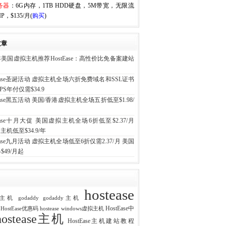
务器
：6G内存，1TB HDD硬盘，5M带宽，无限流
P，$135/月(
购买
)
文章
6年美国虚拟主机推荐HostEase：高性价比免备案建站
tEase圣诞活动 虚拟主机全场六折免费域名和SSL证书
PS年付仅需$34.9
tEase黑五活动 美国/香港虚拟主机全场五折低至$1.98/
tEase十月大促 美国虚拟主机全场6折低至$2.37/月
主机低至$34.9/年
tEase九月活动 虚拟主机全场低至6折仅需2.37/月 美国
$49/月起
hostease
ost主机
godaddy
godaddy主机
HostEase中
e HostEase优惠码
hostease windows虚拟主机
hostease主机
HostEase主机建站教程