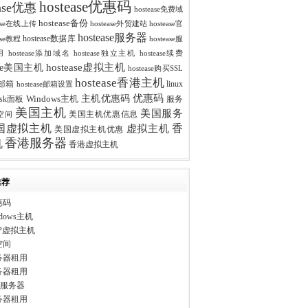
hostease优惠码
ease优惠
hostease免费域
hostease备份
ease在线上传
hostease外贸建站
hostease官
hostease服务器
hostease数据库
ease教程
hostease服
用
hostease添加域名
hostease独立主机
hostease续费
hostease虚拟主机
ease美国主机
hostease购买SSL
hostease香港主机
se邮箱
linux
hostease邮箱设置
优惠码
主机优惠码
esk面板
Windows主机
服务
美国主机
美国服务
美国主机优惠信息
空间
香
国虚拟主机
虚拟主机
美国虚拟主机优惠
香港服务器
机
香港虚拟主机
推荐
惠码
dows主机
P虚拟主机
空间
务器租用
务器租用
ws服务器
务器租用