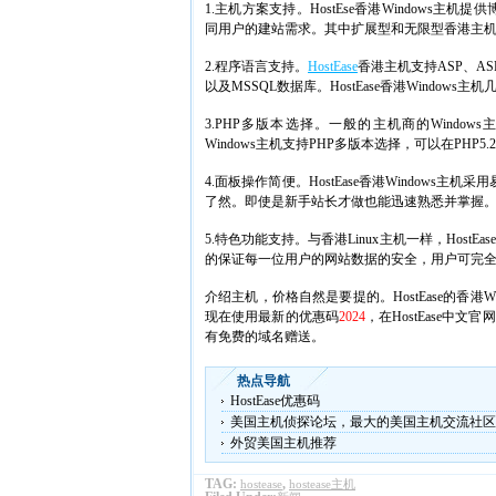
1.主机方案支持。HostEse香港Window
同用户的建站需求。其中扩展型和无限型香港主机均
2.程序语言支持。
HostEase
香港主机支持ASP、ASP
以及MSSQL数据库。HostEase香港Window
3.PHP多版本选择。一般的主机商的Windows
Windows主机支持PHP多版本选择，可以在PHP5.
4.面板操作简便。HostEase香港Windows
了然。即使是新手站长才做也能迅速熟悉并掌握
5.特色功能支持。与香港Linux主机一样，Host
的保证每一位用户的网站数据的安全，用户可完全放心
介绍主机，价格自然是要提的。HostEase的香港W
现在使用最新的优惠码
2024
，在HostEase中
有免费的域名赠送。
热点导航
HostEase优惠码
美国主机侦探论坛，最大的美国主机交流社区
外贸美国主机推荐
TAG:
,
hostease
hostease主机