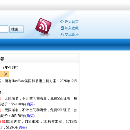
设为首页
加入收藏
交流论坛
推荐
：（年付6折）
6
：所有HostEase美国和香港主机方案，2026年12月
。
案：
机
：无限域名，不计空间和流量，免费SSL证书，独
动价：$59.70/年(
购买
)
机
：无限域名，不计空间和流量，免费SSL证书，独
动价：$65.70/年(
购买
)
务器
:8GB 内存，1TB HDD，1G独立带宽，10TB流
P，$129/月(
购买
)