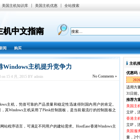
|
|
美国主机知识库
美国主机优惠
全站搜索
国主机中文指南
新闻
购买
主机
香港Windows主机提升竞争力
优惠码
No
Comments »
d on 15 4 月, 2015 BY admin
202
适用方案
31日前
推荐方
ndows主机，凭借可靠的产品质量和稳定性迅速得到国内用户的肯定。
美国主
房，其Windows主机采用了Plesk控制面板，是当前最流行的控制面板之
立IP，活
香港主
立IP，活
网站程序语言，可满足不同用户的建站需求。HostEase香港Windows主
美国服
量，2个I