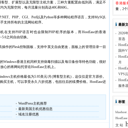
s主机提供博客型、扩展型以及无限型主机方案，三种方案配置由低到高，满足不
香港服
为无限空间，每月流量分别高达40G和60G。
量，2个I
.NET、PHP、CGI、Perl以及Python等多种网站程序语言，支持MySQL
s主机几乎支持所有的主流网站程序。
最新
主机在支持PHP语言时也会限制PHP程序的版本，而HostEase的香港
202
2~5.6之间自由切换。
首选
Hos
主机采用易操作的Plesk控制面板，支持中英文自由更改，面板上的管理目录一目
国外V
。
Hos
Ease的Windows香港主机同样支持病毒扫描以及每日备份等特色功能，很好
月
的将网站托管在HostEase主机上。
Hos
VPS云
indows主机价格最低为5.95美元/月(博客型主机)，这仅仅是官方原价。
Hos
文官网购买主机，可以享受永久六折优惠，包括往后的续费价格。HostEase还
服务器
标签
WordPress主机推荐
最新美国主机优惠信息
blueh
域名注册优惠
HostEas
文站