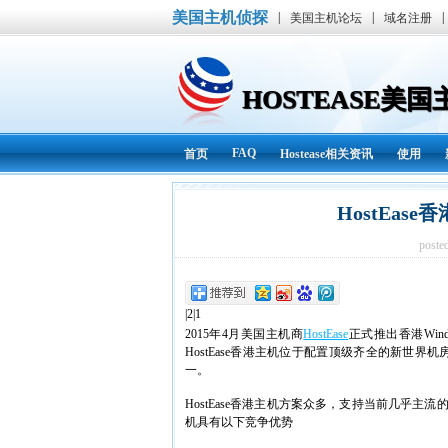
美国主机侦探
|
|
|
美国主机论坛
域名注册
HOSTEASE美
FAQ
首页
Hostease相关资讯
使用
HostEase
poste
|2|1
2015年4月美国主机商
HostEase
正式推出香港Wi
HostEase香港主机位于配置顶级齐全的新世界机
一。
HostEase香港主机方案众多，支持当前几乎主流的
机具有以下竞争优势