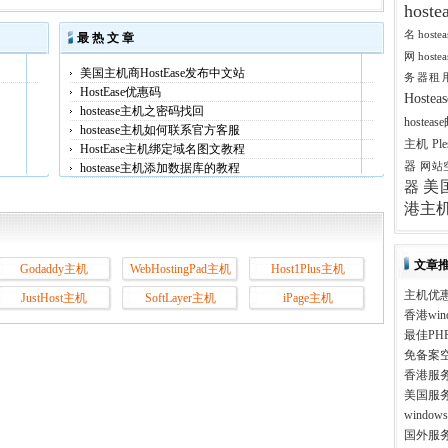
host
名
host
最 热 文 章
网
host
美国主机商HostEase发布中文站
务器租
HostEase优惠码
Host
hostease主机之密码找回
hostea
hostease主机如何联系官方客服
主机
Pl
HostEase主机绑定域名图文教程
器
hostease主机添加数据库的教程
网站
美
器
港主
文章
Godaddy主机
WebHostingPad主机
Host1Plus主机
主机优
JustHost主机
SoftLayer主机
iPage主机
香港win
最佳PH
免备案
香港服
美国服
windo
国外服