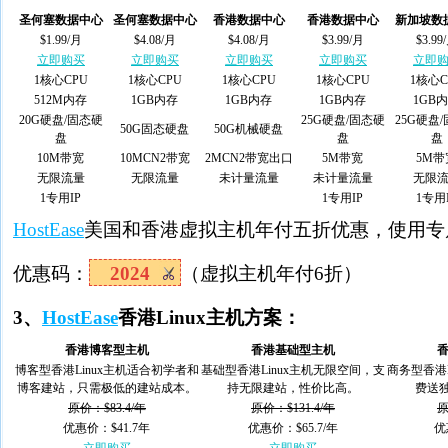
圣何塞数据中心
圣何塞数据中心
香港数据中心
香港数据中心
新加坡数
$1.99/月
$4.08/月
$4.08/月
$3.99/月
$3.99
立即购买
立即购买
立即购买
立即购买
立即
1核心CPU
1核心CPU
1核心CPU
1核心CPU
1核心C
512M内存
1GB内存
1GB内存
1GB内存
1GB
20G硬盘/固态硬
25G硬盘/固态硬
25G硬盘
50G固态硬盘
50G机械硬盘
盘
盘
盘
10M带宽
10MCN2带宽
2MCN2带宽出口
5M带宽
5M带
无限流量
无限流量
未计量流量
未计量流量
无限
1专用IP
1专用IP
1专用
HostEase
美国和香港虚拟主机年付五折优惠，使用专
优惠码：
2024
（虚拟主机年付6折）
3、
HostEase
香港Linux主机方案：
香港博客型主机
香港基础型主机
博客型香港Linux主机适合初学者和
基础型香港Linux主机无限空间，支
商务型香港
博客建站，只需极低的建站成本。
持无限建站，性价比高。
费送独
原价：$83.4/年
原价：$131.4/年
原
优惠价：$41.7年
优惠价：$65.7/年
优