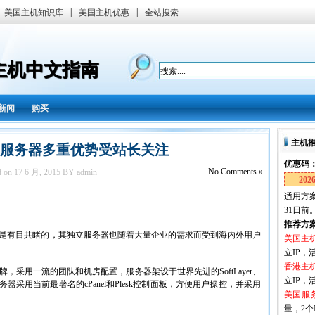
|
|
美国主机知识库
美国主机优惠
全站搜索
国主机中文指南
新闻
购买
主机
e独立服务器多重优势受站长关注
优惠码
No
Comments »
d on 17 6 月, 2015 BY admin
202
适用方案
31日前
推荐方
是有目共睹的，其独立服务器也随着大量企业的需求而受到海内外用户
美国主
立IP，活
香港主
品牌，采用一流的团队和机房配置，服务器架设于世界先进的SoftLayer、
立IP，活
务器采用当前最著名的cPanel和Plesk控制面板，方便用户操控，并采用
美国服
量，2个I