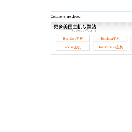
Comments are closed.
HostEase主机
bluehost主机
arvixe主机
HostMonster主机