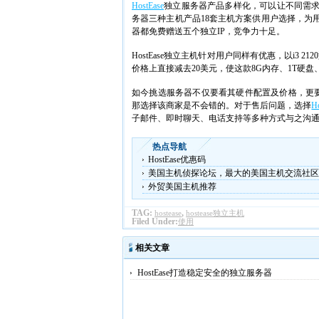
HostEase
独立服务器产品多样化，可以让不同需求的人
务器三种主机产品18套主机方案供用户选择，为用户
器都免费赠送五个独立IP，竞争力十足。
HostEase独立主机针对用户同样有优惠，以i3
价格上直接减去20美元，使这款8G内存、1T硬盘
如今挑选服务器不仅要看其硬件配置及价格，更
那选择该商家是不会错的。对于售后问题，选择
H
子邮件、即时聊天、电话支持等多种方式与之沟
热点导航
HostEase优惠码
美国主机侦探论坛，最大的美国主机交流社区
外贸美国主机推荐
TAG:
,
hostease
hostease独立主机
Filed Under:
使用
相关文章
HostEase打造稳定安全的独立服务器