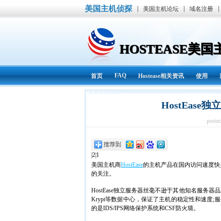
美国主机侦探
|
|
|
美国主机论坛
域名注册
HOSTEASE美
FAQ
首页
Hostease相关资讯
使用
HostEas
poste
|2|1
美国主机商
HostEase
的主机产品在国内访问速度快
的关注。
HostEase独立服务器丝毫不逊于其他知名服务器
Krypt等数据中心，保证了主机的稳定性和速度;服
的是IDS/IPS网络保护系统和CSF防火墙。