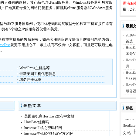
都有的选择。其产品包含cPanel服务器、Windows服务器和独立服
香港服
打造真正专业的网站托管服务，而且其cPanel服务器和Windows服务
量，2个I
 2120型号独立服务器举例，使用优惠码i3购买该型号的独立主机直接在原有
最新
、拥有5个独立IP的服务器仅需99美元。
202
要看重主机商的售后服务，如果客服响应速度快而且解决问题能力强，
首选
ostEase
就更不用担心了，该主机商不仅有中文客服，而且还可以通过电
Hos
通。
国外V
Hos
月
WordPress主机推荐
Hos
最新美国主机优惠信息
VPS云
域名注册优惠
Hos
服务器
最 热 文 章
标签
美国主机商HostEase发布中文站
blueh
HostEase优惠码
HostEas
hostease主机之密码找回
文站
hostease主机如何联系官方客服