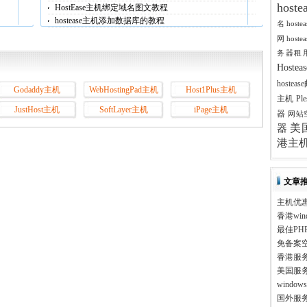
host
HostEase主机绑定域名图文教程
hostease主机添加数据库的教程
名
host
网
host
务器租
Host
hostea
Godaddy主机
WebHostingPad主机
Host1Plus主机
主机
Pl
JustHost主机
SoftLayer主机
iPage主机
器
网站
美
器
港主
文章
主机优
香港win
最佳PH
免备案
香港服
美国服
windo
国外服