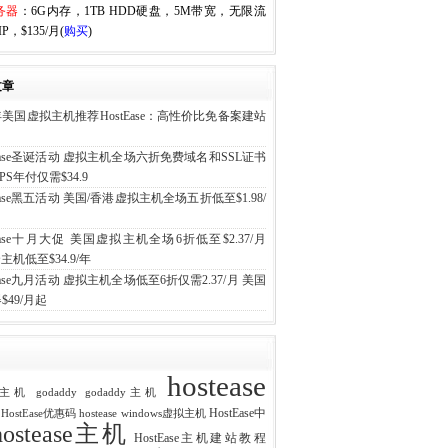
务器
：6G内存，1TB HDD硬盘，5M带宽，无限流
P，$135/月(
购买
)
文章
6年美国虚拟主机推荐HostEase：高性价比免备案建站
tEase圣诞活动 虚拟主机全场六折免费域名和SSL证书
PS年付仅需$34.9
tEase黑五活动 美国/香港虚拟主机全场五折低至$1.98/
tEase十月大促 美国虚拟主机全场6折低至$2.37/月
主机低至$34.9/年
tEase九月活动 虚拟主机全场低至6折仅需2.37/月 美国
$49/月起
hostease
ost主机
godaddy
godaddy主机
HostEase中
e HostEase优惠码
hostease windows虚拟主机
hostease主机
HostEase主机建站教程