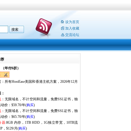
设为首页
加入收藏
交流论坛
推荐
：（年付6折）
6
：所有HostEase美国和香港主机方案，2026年12月
。
案：
机
：无限域名，不计空间和流量，免费SSL证书，独
动价：$59.70/年(
购买
)
机
：无限域名，不计空间和流量，免费SSL证书，独
动价：$65.70/年(
购买
)
务器
:8GB 内存，1TB HDD，1G独立带宽，10TB流
P，$129/月(
购买
)