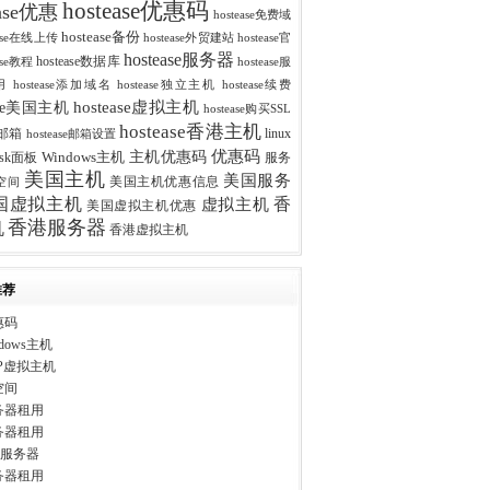
hostease优惠码
ease优惠
hostease免费域
hostease备份
ease在线上传
hostease外贸建站
hostease官
hostease服务器
hostease数据库
ease教程
hostease服
用
hostease添加域名
hostease独立主机
hostease续费
hostease虚拟主机
ease美国主机
hostease购买SSL
hostease香港主机
se邮箱
linux
hostease邮箱设置
优惠码
主机优惠码
esk面板
Windows主机
服务
美国主机
美国服务
美国主机优惠信息
空间
香
国虚拟主机
虚拟主机
美国虚拟主机优惠
香港服务器
机
香港虚拟主机
推荐
惠码
dows主机
P虚拟主机
空间
务器租用
务器租用
ws服务器
务器租用