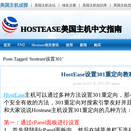
美国主机侦探
|
|
|
|
美国主机论坛
域名注册
美国主机知识库
美国主机优
HOSTEASE美国主机中文指南
FAQ
首页
Hostease相关资讯
使用
新闻
购买
Posts Tagged ‘hostease设置301’
HostEase设置301重定向教
posted on 8 9 月, 2011 BY admin
HostEase
主机可以通过多种方法设置
301
重定向，那
个安全有效的方法，301
重定向对搜索引擎友好并
和大家说说Hostease主机设置301重定向的几种方法
第一：通过cPanel面板进行设置
1、首先登陆到cPanel面板中，然后在域菜单栏下选