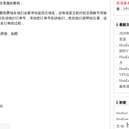
系中文客服的教程；
香港服
量，2个I
注册免费域名他们会要求你提供主域名，还有就是主机付款交易账号等验
后告诉他们订单号，等你把订单号告诉他们，然后他们就帮你注册，这
域名订单的过程；
最新
202
面的界面，如图
首选
Hos
国外V
Hos
月
Hos
VPS云
Hos
服务器
标签
示
blueh
HostEas
文站