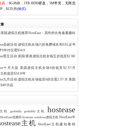
务器
：6G内存，1TB HDD硬盘，5M带宽，无限流
P，$135/月(
购买
)
文章
6年美国虚拟主机推荐HostEase：高性价比免备案建站
tEase圣诞活动 虚拟主机全场六折免费域名和SSL证书
PS年付仅需$34.9
tEase黑五活动 美国/香港虚拟主机全场五折低至$1.98/
tEase十月大促 美国虚拟主机全场6折低至$2.37/月
主机低至$34.9/年
tEase九月活动 虚拟主机全场低至6折仅需2.37/月 美国
$49/月起
hostease
ost主机
godaddy
godaddy主机
HostEase中
e HostEase优惠码
hostease windows虚拟主机
hostease主机
HostEase主机建站教程