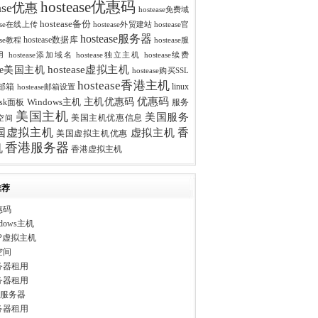
hostease优惠码
ease优惠
hostease免费域
hostease备份
ease在线上传
hostease外贸建站
hostease官
hostease服务器
hostease数据库
ease教程
hostease服
用
hostease添加域名
hostease独立主机
hostease续费
hostease虚拟主机
ease美国主机
hostease购买SSL
hostease香港主机
se邮箱
linux
hostease邮箱设置
优惠码
主机优惠码
esk面板
Windows主机
服务
美国主机
美国服务
美国主机优惠信息
空间
香
国虚拟主机
虚拟主机
美国虚拟主机优惠
香港服务器
机
香港虚拟主机
推荐
惠码
dows主机
P虚拟主机
空间
务器租用
务器租用
ws服务器
务器租用