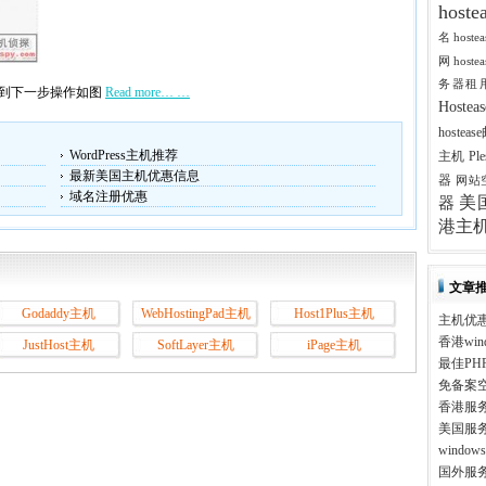
host
名
host
网
host
务器租
入到下一步操作如图
Read more… …
Host
hostea
WordPress主机推荐
主机
Pl
最新美国主机优惠信息
器
网站
域名注册优惠
美
器
港主
文章
Godaddy主机
WebHostingPad主机
Host1Plus主机
主机优
香港win
JustHost主机
SoftLayer主机
iPage主机
最佳PH
免备案
香港服
美国服
windo
国外服