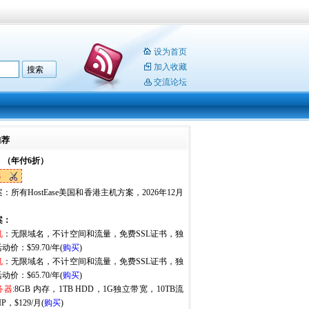
设为首页
加入收藏
交流论坛
推荐
：（年付6折）
6
：所有HostEase美国和香港主机方案，2026年12月
。
案：
机
：无限域名，不计空间和流量，免费SSL证书，独
动价：$59.70/年(
购买
)
机
：无限域名，不计空间和流量，免费SSL证书，独
动价：$65.70/年(
购买
)
务器
:8GB 内存，1TB HDD，1G独立带宽，10TB流
P，$129/月(
购买
)