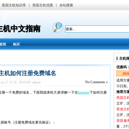
|
|
美国主机知识库
美国主机优惠
全站搜索
国主机中文指南
新闻
购买
主机
优惠码
ase主机如何注册免费域名
202
适用方案
No
Comments »
 on 27 12 月, 2010 BY admin
31日前
推荐方
注册一个免费的域名，下面我就来给大家讲解一下在
hostease
下如何注册
美国主
立IP，活
香港主
立IP，活
美国服
查找交易账号（注册免费域名要先验证）；
量，2个I