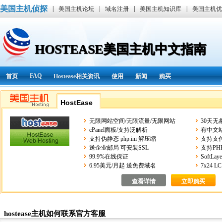
美国主机侦探
|
|
|
|
美国主机论坛
域名注册
美国主机知识库
美国主机优
HOSTEASE美国主机中文指南
FAQ
首页
Hostease相关资讯
使用
新闻
购买
HostEase
无限网站空间/无限流量/无限网站
30天
cPanel面板/支持泛解析
有中文
支持伪静态 php.ini 解压缩
支持支
送企业邮局 可安装SSL
支持PHP 
99.9%在线保证
SoftL
6.95美元/月起 送免费域名
7x24 
查看详情
立即购买
hostease主机如何联系官方客服